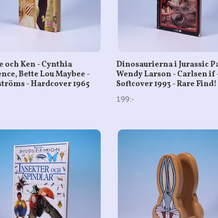
e och Ken - Cynthia
Dinosaurierna i Jurassic P
nce, Bette Lou Maybee -
Wendy Larson - Carlsen if 
tröms - Hardcover 1965
Softcover 1993 - Rare Find!
199:-