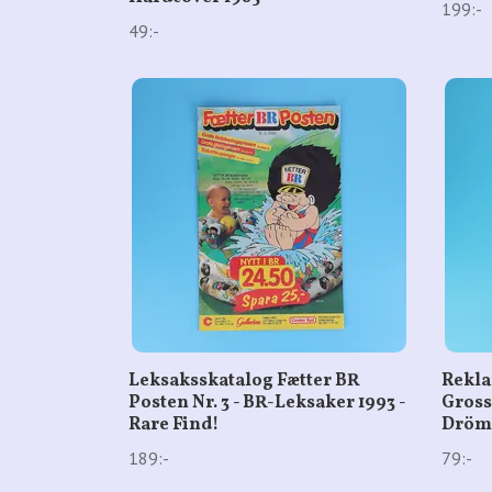
199:-
49:-
Leksaksskatalog Fætter BR
Rekla
Posten Nr. 3 - BR-Leksaker 1993 -
Gross
Rare Find!
Drömg
189:-
79:-