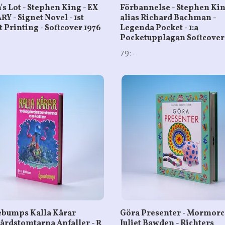
's Lot - Stephen King - EX
Förbannelse - Stephen Ki
Y - Signet Novel - 1st
alias Richard Bachman -
t Printing - Softcover 1976
Legenda Pocket - 1:a
Pocketupplagan Softcover
79:-
bumps Kalla Kårar
Göra Presenter - Mormorc
årdstomtarna Anfaller - R
Juliet Bawden - Richters