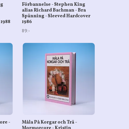
ng
Förbannelse - Stephen King
alias Richard Bachman - Bra
Spänning - Sleeved Hardcover
 1988
1986
89:-
ore -
Måla På Korgar och Trä -
Mormorcore - Kristin