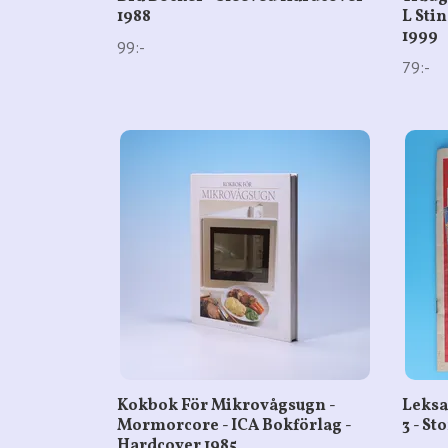
1988
L Stin
1999
99:-
79:-
Kokbok För Mikrovågsugn -
Leksa
Mormorcore - ICA Bokförlag -
3 - St
Hardcover 1985