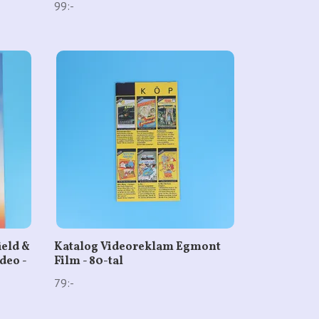
99:-
ield &
Katalog Videoreklam Egmont
deo -
Film - 80-tal
79:-