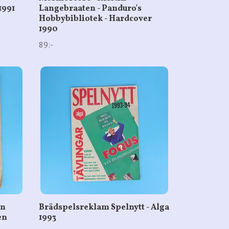
1991
Langebraaten - Panduro's
Hobbybibliotek - Hardcover
1990
89:-
en
Brädspelsreklam Spelnytt - Alga
en
1993