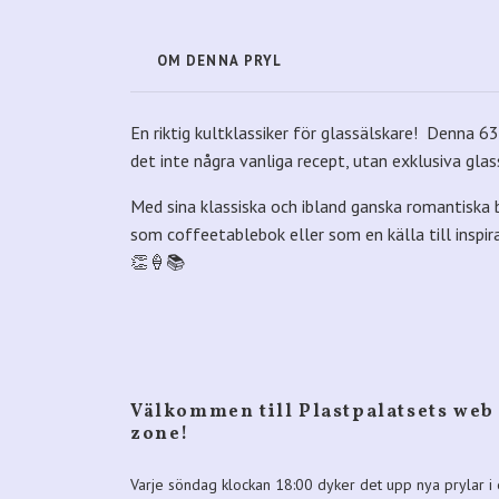
OM DENNA PRYL
En riktig kultklassiker för glassälskare! Denna 6
det inte några vanliga recept, utan exklusiva gl
Med sina klassiska och ibland ganska romantiska bi
som coffeetablebok eller som en källa till inspi
👏🍦📚
Välkommen till Plastpalatsets web
zone!
Varje söndag klockan 18:00 dyker det upp nya prylar i 