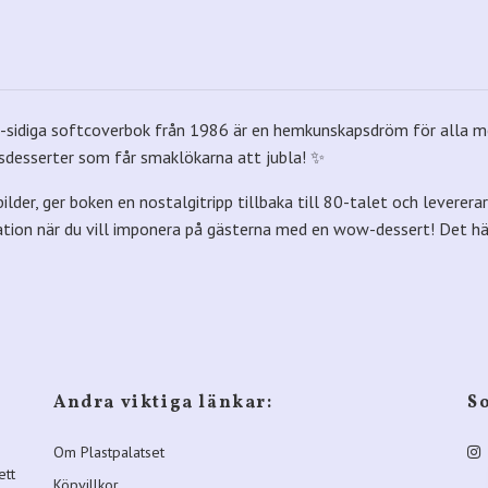
3-sidiga softcoverbok från 1986 är en hemkunskapsdröm för alla med 
assdesserter som får smaklökarna att jubla! ✨
lder, ger boken en nostalgitripp tillbaka till 80-talet och leverera
ration när du vill imponera på gästerna med en wow-dessert! Det hä
Andra viktiga länkar:
S
Om Plastpalatset
ett
Köpvillkor