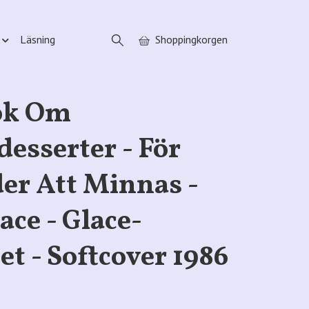
Läsning
Shoppingkorgen
ok Om
desserter - För
er Att Minnas -
ace - Glace-
et - Softcover 1986