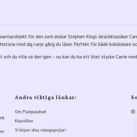
samlarobjekt för den som älskar Stephen Kings skräckklassiker Carri
lmhistoria med dig varje gång du läser. Perfekt för både bokälskare o
och du ville se den igen – nu kan du ha ett litet stycke Carrie med
Andra viktiga länkar:
S
Om Plastpalatset
ett
Köpvillkor
Vi köper dina vintageprylar!
ner