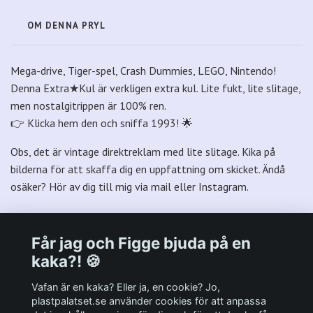
OM DENNA PRYL
Mega-drive, Tiger-spel, Crash Dummies, LEGO, Nintendo!
Denna Extra★Kul är verkligen extra kul. Lite fukt, lite slitage,
men nostalgitrippen är 100% ren.
👉 Klicka hem den och sniffa 1993! 🌟
Obs, det är vintage direktreklam med lite slitage. Kika på
bilderna för att skaffa dig en uppfattning om skicket. Ändå
osäker? Hör av dig till mig via mail eller Instagram.
Får jag och Figge bjuda på en
kaka?! 🍪
Välkommen till Plastpalatsets web zone!
Vafan är en kaka? Eller ja, en cookie? Jo,
plastpalatset.se använder cookies för att anpassa