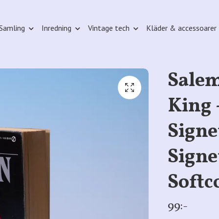
Samling
Inredning
Vintage tech
Kläder & accessoarer
Salem
King 
Signet
Signe
Softc
99:-