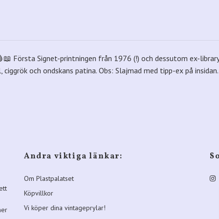
🩸📖 Första Signet-printningen från 1976 (!) och dessutom ex-library
äl, ciggrök och ondskans patina. Obs: Slajmad med tipp-ex på insidan.
Andra viktiga länkar:
S
Om Plastpalatset
ett
Köpvillkor
Vi köper dina vintageprylar!
ner