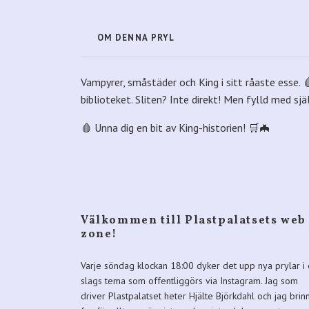
OM DENNA PRYL
Vampyrer, småstäder och King i sitt råaste esse. 
biblioteket. Sliten? Inte direkt! Men fylld med sj
🩸 Unna dig en bit av King-historien! 🛒🦇
Välkommen till Plastpalatsets web
zone!
Varje söndag klockan 18:00 dyker det upp nya prylar i 
slags tema som offentliggörs via Instagram. Jag som
driver Plastpalatset heter Hjälte Björkdahl och jag brin