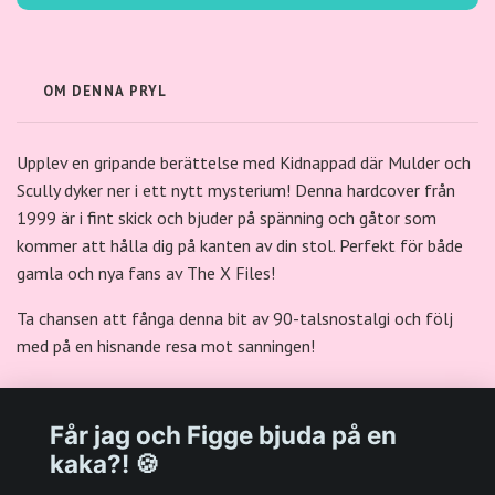
OM DENNA PRYL
Upplev en gripande berättelse med Kidnappad där Mulder och
Scully dyker ner i ett nytt mysterium! Denna hardcover från
1999 är i fint skick och bjuder på spänning och gåtor som
kommer att hålla dig på kanten av din stol. Perfekt för både
gamla och nya fans av The X Files!
Ta chansen att fånga denna bit av 90-talsnostalgi och följ
med på en hisnande resa mot sanningen!
Får jag och Figge bjuda på en
kaka?! 🍪
Välkommen till Plastpalatsets web zone!