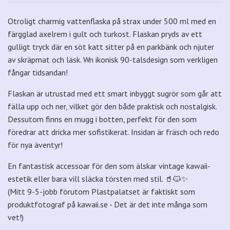
Otroligt charmig vattenflaska på strax under 500 ml med en
färgglad axelrem i gult och turkost. Flaskan pryds av ett
gulligt tryck där en söt katt sitter på en parkbänk och njuter
av skräpmat och läsk. Wn ikonisk 90-talsdesign som verkligen
fångar tidsandan!
Flaskan är utrustad med ett smart inbyggt sugrör som går att
fälla upp och ner, vilket gör den både praktisk och nostalgisk.
Dessutom finns en mugg i botten, perfekt för den som
föredrar att dricka mer sofistikerat. Insidan är fräsch och redo
för nya äventyr!
En fantastisk accessoar för den som älskar vintage kawaii-
estetik eller bara vill släcka törsten med stil. 🥤🐱✨
(Mitt 9-5-jobb förutom Plastpalatset är faktiskt som
produktfotograf på
kawaii.se
- Det är det inte många som
vet!)