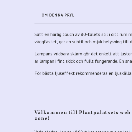
OM DENNA PRYL
Sätt en härlig touch av 80-talets stil i ditt r
väggfästet, ger en subtil och mjuk belysning till 
Lampans vridbara skärm gör det enkelt att justera 
är lampan i fint skick och fullt fungerande. En sn
För bästa ljuseffekt rekommenderas en ljuskäll
Välkommen till Plastpalatsets web
zone!