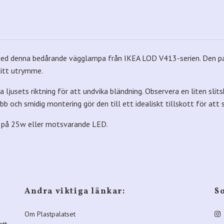
um med denna bedårande vägglampa från IKEA LOD V413-serien. Den 
ditt utrymme.
ljusets riktning för att undvika bländning. Observera en liten slits
abb och smidig montering gör den till ett idealiskt tillskott för at
a på 25w eller motsvarande LED.
Andra viktiga länkar:
S
Om Plastpalatset