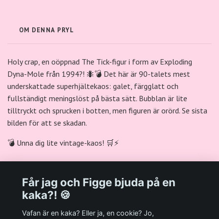
OM DENNA PRYL
Holy crap, en oöppnad The Tick-figur i form av Exploding
Dyna-Mole från 1994?! 🐜💣 Det här är 90-talets mest
underskattade superhjältekaos: galet, färgglatt och
fullständigt meningslöst på bästa sätt. Bubblan är lite
tilltryckt och sprucken i botten, men figuren är orörd. Se sista
bilden för att se skadan.
💣 Unna dig lite vintage-kaos! 🛒⚡
Får jag och Figge bjuda på en
kaka?! 🍪
Välkommen till Plastpalatsets web zone!
Vafan är en kaka? Eller ja, en cookie? Jo,