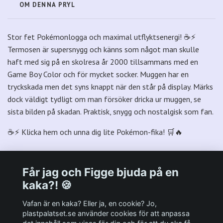
OM DENNA PRYL
Stor fet Pokémonlogga och maximal utflyktsenergi! ☕⚡
Termosen är supersnygg och känns som något man skulle
haft med sig på en skolresa år 2000 tillsammans med en
Game Boy Color och för mycket socker. Muggen har en
tryckskada men det syns knappt när den står på display. Märks
dock väldigt tydligt om man försöker dricka ur muggen, se
sista bilden på skadan. Praktisk, snygg och nostalgisk som fan.
☕⚡ Klicka hem och unna dig lite Pokémon-fika! 🛒🔥
Får jag och Figge bjuda på en
kaka?! 🍪
Välkommen till Plastpalatsets web zone!
Vafan är en kaka? Eller ja, en cookie? Jo,
plastpalatset.se använder cookies för att anpassa