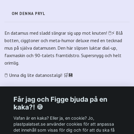
OM DENNA PRYL
En datamus med sladd slingrar sig upp mot knuten! 🖱️⚡ Blå
botten, ciggtoner och meta-humor deluxe med en tecknad
mus på själva datamusen. Den här slipsen luktar dial-up,
faxmaskin och 90-talets framtidstro. Supersnygg och helt
orimlig.
🖱️ Unna dig lite datanostalgi! 🛒💾
Får jag och Figge bjuda på en
kaka?! 🍪
Välkommen till Plastpalatsets web zone!
Vafan är en kaka? Eller ja, en cookie? Jo,
plastpalatset.se använder cookies för att anpassa
det innehåll som visas för dig och för att du ska få
Andra viktiga länkar: