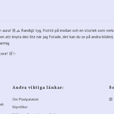
ura! 🌼🧢 Randigt tyg, frotté på insidan och en storlek som verka
en att knyta den lite när jag fotade, det kan du se på andra bilden).
armig.
core! 🛒✨
Andra viktiga länkar:
S
Om Plastpalatset
ett
Köpvillkor