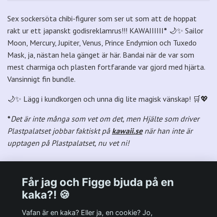
Sex sockersöta chibi-figurer som ser ut som att de hoppat
rakt ur ett japanskt godisreklamrus!!! KAWAIIIIII
*
🌙✨ Sailor
Moon, Mercury, Jupiter, Venus, Prince Endymion och Tuxedo
Mask, ja, nästan hela gänget är här. Bandai när de var som
mest charmiga och plasten fortfarande var gjord med hjärta.
Vansinnigt fin bundle.
🌙✨ Lägg i kundkorgen och unna dig lite magisk vänskap! 🛒💖
*
Det är inte många som vet om det, men Hjälte som driver
Plastpalatset jobbar faktiskt på
kawaii.se
när han inte är
upptagen på Plastpalatset, nu vet ni!
Får jag och Figge bjuda på en
kaka?! 🍪
Välkommen till Plastpalatsets web zone!
Vafan är en kaka? Eller ja, en cookie? Jo,