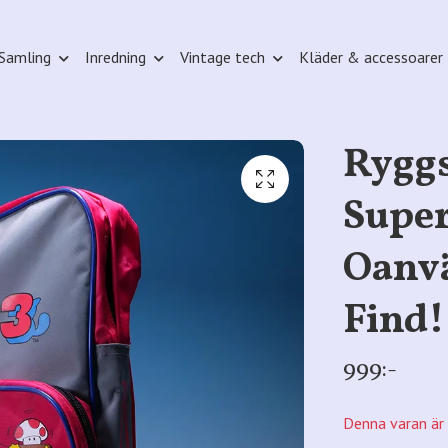
Samling
Inredning
Vintage tech
Kläder & accessoarer
Rygg
Super
Oanvä
Find!
999:-
Denna varan är