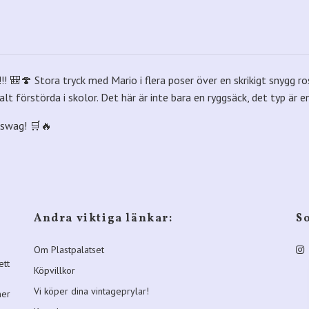
!!! 🎒🍄 Stora tryck med Mario i flera poser över en skrikigt snygg r
lt förstörda i skolor. Det här är inte bara en ryggsäck, det typ är e
s swag! 🛒🔥
Andra viktiga länkar:
S
Om Plastpalatset
ett
Köpvillkor
Vi köper dina vintageprylar!
ner