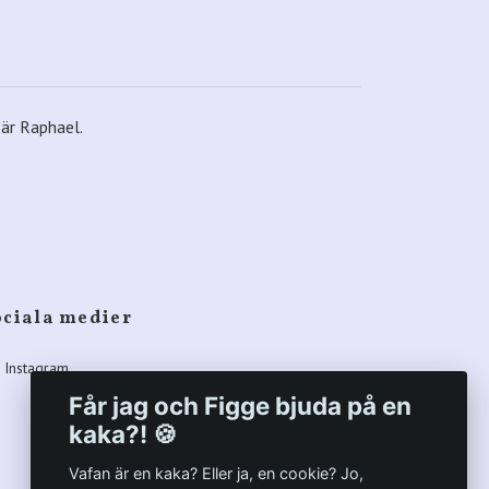
 är Raphael.
ociala medier
Instagram
Får jag och Figge bjuda på en
kaka?! 🍪
Vafan är en kaka? Eller ja, en cookie? Jo,