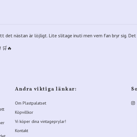
t det nästan är löjligt. Lite slitage inuti men vem fan bryr sig. Det
! 🛒🔥
Andra viktiga länkar:
S
Om Plastpalatset
ett
Köpvillkor
Vi köper dina vintageprylar!
ner
Kontakt
 det