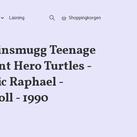
Läsning
Shoppingkorgen
insmugg Teenage
t Hero Turtles -
ic Raphael -
oll - 1990