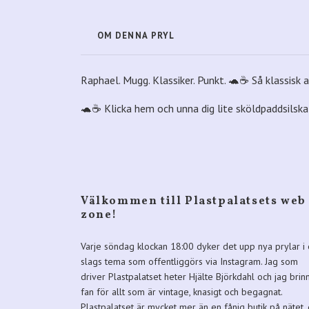
OM DENNA PRYL
Raphael. Mugg. Klassiker. Punkt. 🐢☕ Så klassisk at
🐢☕ Klicka hem och unna dig lite sköldpaddsilska
Välkommen till Plastpalatsets web
zone!
Varje söndag klockan 18:00 dyker det upp nya prylar i 
slags tema som offentliggörs via Instagram. Jag som
driver Plastpalatset heter Hjälte Björkdahl och jag brin
fan för allt som är vintage, knasigt och begagnat.
Plastpalatset är mycket mer än en fånig butik på nätet,