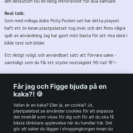
den dessutom till en riktig retrofavorit för alla samlare.
Real talk:
Som med många äldre Polly Pocket-set har detta playset
haft ett liv innan plastpalatset tog över, och det finns några
spår av användning. Jag har gjort mitt bästa för att visa skick i
både text och bilder.
Ett riktigt roligt och användbart sätt att förvara saker -
samtidigt som du får ett stycke nostalgiskt 90-tal! 🌸✨
Får jag och Figge bjuda på en
kaka?! 🍪
Välkommen till Plastpalatsets web zone!
Vafan är en kaka? Eller ja, en cookie? Jo,
plastpalatset.se använder cookies för att anpassa
det innehåll som visas för dig och för att du ska få
Andra viktiga länkar:
bästa tänkbara upplevelse när du handlar här. Det
gör att saker du lägger i shoppingkorgen innan du