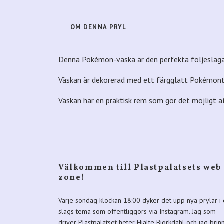
OM DENNA PRYL
Denna Pokémon-väska är den perfekta följeslagare
Väskan är dekorerad med ett färgglatt Pokémontry
Väskan har en praktisk rem som gör det möjligt a
Välkommen till Plastpalatsets web
zone!
Varje söndag klockan 18:00 dyker det upp nya prylar i 
slags tema som offentliggörs via Instagram. Jag som
driver Plastpalatset heter Hjälte Björkdahl och jag brin