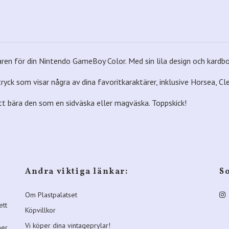
n för din Nintendo GameBoy Color. Med sin lila design och kardbor
ck som visar några av dina favoritkaraktärer, inklusive Horsea, Cle
tt bära den som en sidväska eller magväska. Toppskick!
Andra viktiga länkar:
S
Om Plastpalatset
ett
Köpvillkor
Vi köper dina vintageprylar!
ner