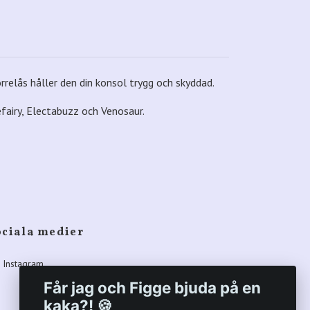
relås håller den din konsol trygg och skyddad.
fairy, Electabuzz och Venosaur.
ociala medier
Instagram
Får jag och Figge bjuda på en
kaka?! 🍪