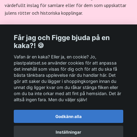
värdefullt inslag för samlare eller för dem som uppskattar
julens rötter och historiska kopplingar.
Får jag och Figge bjuda på en
kaka?! 🍪
Välkommen till Plastpalatsets web zone!
Vafan är en kaka? Eller ja, en cookie? Jo,
plastpalatset.se använder cookies för att anpassa
det innehåll som visas för dig och för att du ska få
Andra viktiga länkar:
bästa tänkbara upplevelse när du handlar här. Det
gör att saker du lägger i shoppingkorgen innan du
Sociala medier
unnat dig ligger kvar om du råkar stänga fliken eller
om du ba inte orkar med att fint på hemsidan. Det är
alltså ingen fara. Men du väljer själv!
Godkänn alla
© 2026 Plastpalatset
Inställningar