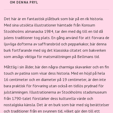
OM DENNA PRYL
Det här är en fantastisk plåtburk som bär på en rik historia.
Med sina utsökta illustrationer hämtade från Konsum
Stockholms almanacka 1984, tar den med dig till en tid då
julens traditioner tog plats. En gång använd för att förvara de
ljuvliga dofterna av saffransbröd och pepparkakor, bär denna
burk fortfarande med sig det klassiska citatet om bakverken
som ansågs viktiga för matsmältningen på Bellmans tid.
Måttlig i sin ålder, bär den några charmiga skavanker och en fin
touch av patina som visar dess historia. Med en höjd på hela
16 centimeter och en diameter på 19 centimeter, är den inte
bara praktisk för förvaring utan också en tidlös prydnad för
julstämningen. Illustrationerna av Stockholms stadsmuseum
från 1790-talet förstärker dess kulturella värde och
nostalgiska känsla. Det är en burk som bär med sig berättelser
och traditioner från en svunnen tid, vilket gör den till ett