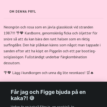
OM DENNA PRYL
Neongrön och rosa som en jävla glasskiosk vid stranden
1987!!! 🌴💖 Kardborre, genomskinlig ficka och öljetter för
snöre så att du kan bära den runt halsen som en riktig
surfingdåre. Den här plånkan känns som något man tappade i
sanden efter att ha köpt en Piggelin och ett par bootleg-
solglasögon. Fullständigt underbar färgkombination
dessutom.
🌴💖 Lägg i kundkorgen och unna dig lite neonkaos! 🛒🔥
Får jag och Figge bjuda på en
kaka?! 🍪
Välkommen till Plastpalatsets web zone!
Vafan är en kaka? Eller ja, en cookie? Jo,