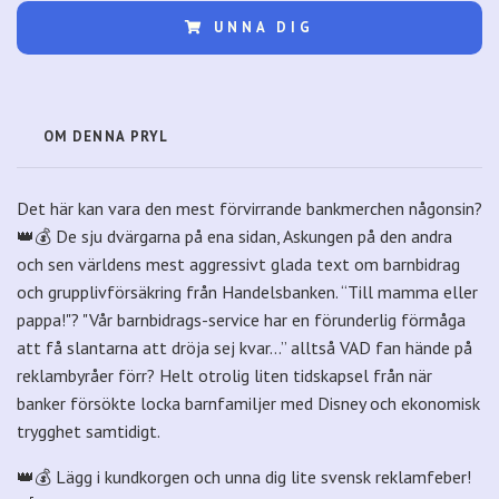
UNNA DIG
OM DENNA PRYL
Det här kan vara den mest förvirrande bankmerchen någonsin?
👑💰 De sju dvärgarna på ena sidan, Askungen på den andra
och sen världens mest aggressivt glada text om barnbidrag
och grupplivförsäkring från Handelsbanken. “Till mamma eller
pappa!"? "Vår barnbidrags-service har en förunderlig förmåga
att få slantarna att dröja sej kvar…” alltså VAD fan hände på
reklambyråer förr? Helt otrolig liten tidskapsel från när
banker försökte locka barnfamiljer med Disney och ekonomisk
trygghet samtidigt.
👑💰 Lägg i kundkorgen och unna dig lite svensk reklamfeber!