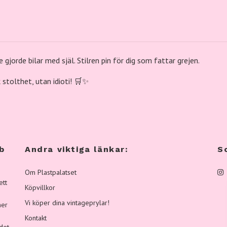
gjorde bilar med själ. Stilren pin för dig som fattar grejen.
 stolthet, utan idioti! 🛒✨
b
Andra viktiga länkar:
S
Om Plastpalatset
ett
Köpvillkor
Vi köper dina vintageprylar!
ner
Kontakt
 det