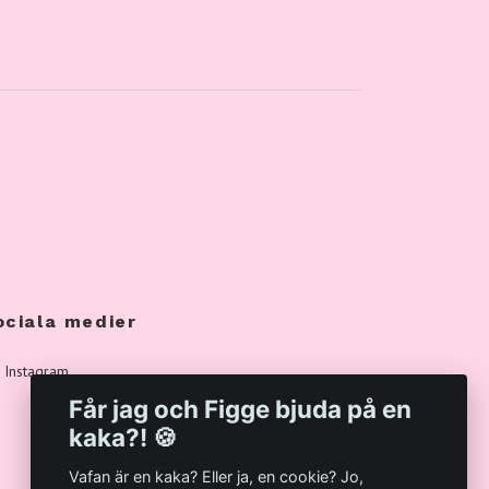
ociala medier
Instagram
Får jag och Figge bjuda på en
kaka?! 🍪
Vafan är en kaka? Eller ja, en cookie? Jo,