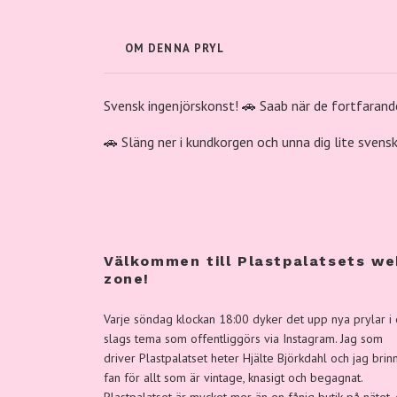
OM DENNA PRYL
Svensk ingenjörskonst! 🚗 Saab när de fortfarande 
🚗 Släng ner i kundkorgen och unna dig lite svensk
Välkommen till Plastpalatsets we
zone!
Varje söndag klockan 18:00 dyker det upp nya prylar i 
slags tema som offentliggörs via Instagram. Jag som
driver Plastpalatset heter Hjälte Björkdahl och jag brin
fan för allt som är vintage, knasigt och begagnat.
Plastpalatset är mycket mer än en fånig butik på nätet,