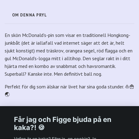
OM DENNA PRYL
En skön McDonald’s-pin som visar en traditionell Hongkong-
junkbåt (det är iallafall vad internet säger att det är, helt
sjukt konstigt) med träskrov, orangea segel, röd flagga och en
gul McDonald's-logga mitt i alltihop. Den seglar rakt in i ditt
hjärta med en kombo av snabbmat och havsromantik.
Superball? Kanske inte. Men definitivt ball nog.
Perfekt för dig som älskar när livet har sina goda stunder. ⛵🍟
🌏
Får jag och Figge bjuda på en
kaka?! 🍪
Välkommen till Plastpalatsets web zone!
Vafan är en kaka? Eller ja, en cookie? Jo,