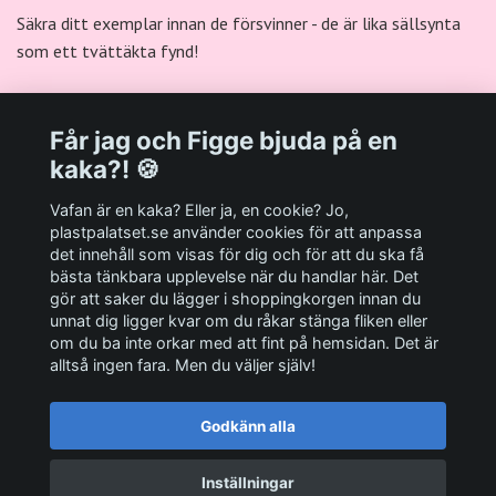
Säkra ditt exemplar innan de försvinner - de är lika sällsynta
som ett tvättäkta fynd!
Får jag och Figge bjuda på en
kaka?! 🍪
Välkommen till Plastpalatsets web zone!
Vafan är en kaka? Eller ja, en cookie? Jo,
plastpalatset.se använder cookies för att anpassa
det innehåll som visas för dig och för att du ska få
Andra viktiga länkar:
bästa tänkbara upplevelse när du handlar här. Det
gör att saker du lägger i shoppingkorgen innan du
Sociala medier
unnat dig ligger kvar om du råkar stänga fliken eller
om du ba inte orkar med att fint på hemsidan. Det är
alltså ingen fara. Men du väljer själv!
Godkänn alla
© 2026 Plastpalatset
Inställningar