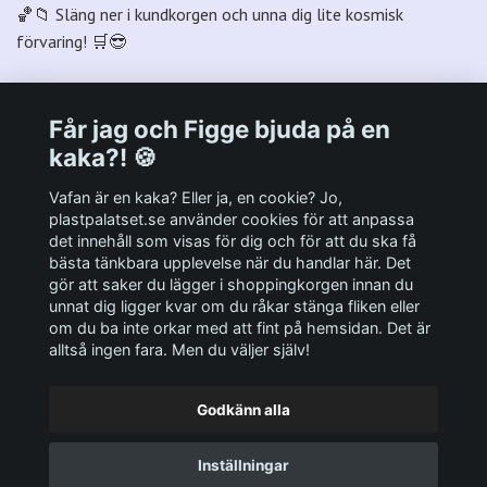
🏀📁 Släng ner i kundkorgen och unna dig lite kosmisk
förvaring! 🛒😎
Får jag och Figge bjuda på en
kaka?! 🍪
Välkommen till Plastpalatsets web zone!
Vafan är en kaka? Eller ja, en cookie? Jo,
plastpalatset.se använder cookies för att anpassa
det innehåll som visas för dig och för att du ska få
Andra viktiga länkar:
bästa tänkbara upplevelse när du handlar här. Det
gör att saker du lägger i shoppingkorgen innan du
Sociala medier
unnat dig ligger kvar om du råkar stänga fliken eller
om du ba inte orkar med att fint på hemsidan. Det är
alltså ingen fara. Men du väljer själv!
Godkänn alla
© 2026 Plastpalatset
Inställningar