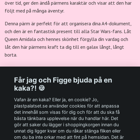
över tid, ger den ändå pärmens karaktär och visar att den har
följt med på många äventyr.
Denna pärm är perfekt för att organisera dina A4-dokument,
och den är en fantastisk present till alla Star Wars-fans. Låt
Queen Amidala och hennes skönhet förgylla din vardag och
låt den här pärmens kraft ta dig till en galax långt, långt
borta.
Får jag och Figge bjuda på en
kaka?! 🍪
Välkommen till Plastpalatsets web zone!
Vafan är en kaka? Eller ja, en cookie? Jo,
plastpalatset.se använder cookies för att anpassa
det innehåll som visas för dig och för att du ska få
Andra viktiga länkar:
bästa tänkbara upplevelse när du handlar här. Det
gör att saker du lägger i shoppingkorgen innan du
Sociala medier
unnat dig ligger kvar om du råkar stänga fliken eller
om du ba inte orkar med att fint på hemsidan. Det är