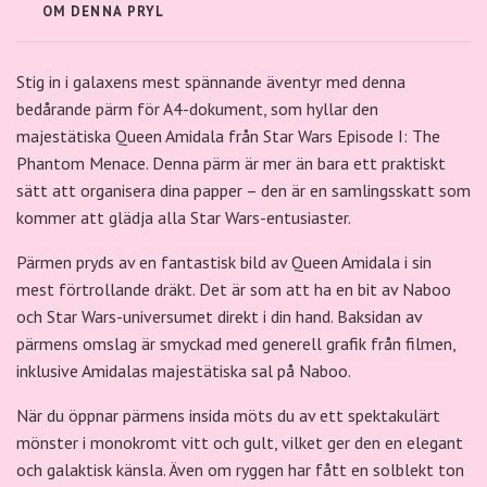
OM DENNA PRYL
Stig in i galaxens mest spännande äventyr med denna
bedårande pärm för A4-dokument, som hyllar den
majestätiska Queen Amidala från Star Wars Episode I: The
Phantom Menace. Denna pärm är mer än bara ett praktiskt
sätt att organisera dina papper – den är en samlingsskatt som
kommer att glädja alla Star Wars-entusiaster.
Pärmen pryds av en fantastisk bild av Queen Amidala i sin
mest förtrollande dräkt. Det är som att ha en bit av Naboo
och Star Wars-universumet direkt i din hand. Baksidan av
pärmens omslag är smyckad med generell grafik från filmen,
inklusive Amidalas majestätiska sal på Naboo.
När du öppnar pärmens insida möts du av ett spektakulärt
mönster i monokromt vitt och gult, vilket ger den en elegant
och galaktisk känsla. Även om ryggen har fått en solblekt ton