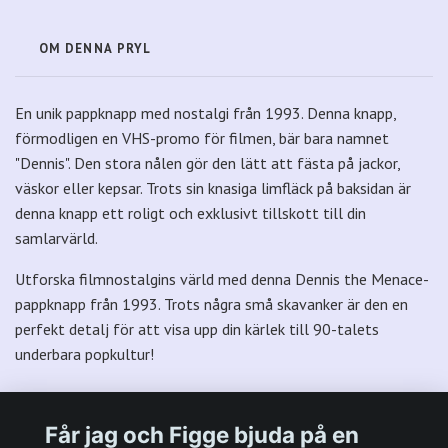
OM DENNA PRYL
En unik pappknapp med nostalgi från 1993. Denna knapp,
förmodligen en VHS-promo för filmen, bär bara namnet
"Dennis". Den stora nålen gör den lätt att fästa på jackor,
väskor eller kepsar. Trots sin knasiga limfläck på baksidan är
denna knapp ett roligt och exklusivt tillskott till din
samlarvärld.
Utforska filmnostalgins värld med denna Dennis the Menace-
pappknapp från 1993. Trots några små skavanker är den en
perfekt detalj för att visa upp din kärlek till 90-talets
underbara popkultur!
Får jag och Figge bjuda på en