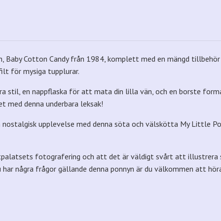
en, Baby Cotton Candy från 1984, komplett med en mängd tillbehör f
ilt för mysiga tupplurar.
ra stil, en nappflaska för att mata din lilla vän, och en borste fo
alet med denna underbara leksak!
 en nostalgisk upplevelse med denna söta och välskötta My Little Po
alatsets fotografering och att det är väldigt svårt att illustrera sk
 har några frågor gällande denna ponnyn är du välkommen att höra 