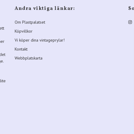
Andra viktiga länkar:
S
Om Plastpalatset
ett
Köpvillkor
Vi köper dina vintageprylar!
ner
Kontakt
 det
Webbplatskarta
ge.
lite