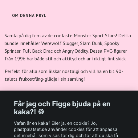
OM DENNA PRYL
Samla på dig fem av de coolaste Monster Sport Stars! Detta
bundle innehåller Werewolf Slugger, Slam Dunk, Spooky
Sprinter, Full Back Drac och Angry Oddity. Dessa PVC-figurer
från 1996 har både stil och attityd och är i riktigt fint skick.
Perfekt för alla som älskar nostalgi och vill ha en bit 90-
talets frukostfling-glädje i sin samling!
Får jag och Figge bjuda på en
kaka?! 🍪
Välkommen till Plastpalatsets web zone!
Vafan är en kaka? Eller ja, en cookie? Jo,
plastpalatset.se använder cookies för att anpassa
det innehåll som visas för dig och för att du ska få
Andra viktiga länkar: