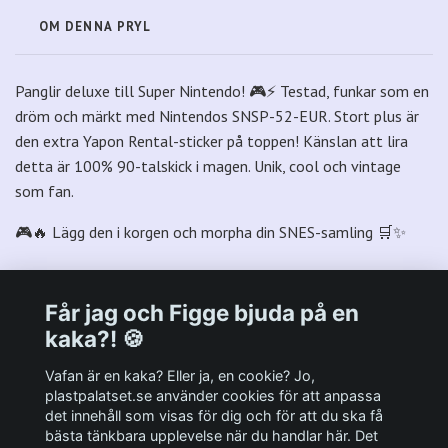
OM DENNA PRYL
Panglir deluxe till Super Nintendo! 🎮⚡ Testad, funkar som en
dröm och märkt med Nintendos SNSP-52-EUR. Stort plus är
den extra Yapon Rental-sticker på toppen! Känslan att lira
detta är 100% 90-talskick i magen. Unik, cool och vintage
som fan.
🎮🔥 Lägg den i korgen och morpha din SNES-samling 🛒✨
Får jag och Figge bjuda på en
kaka?! 🍪
Välkommen till Plastpalatsets web zone!
Vafan är en kaka? Eller ja, en cookie? Jo,
plastpalatset.se använder cookies för att anpassa
det innehåll som visas för dig och för att du ska få
Andra viktiga länkar:
bästa tänkbara upplevelse när du handlar här. Det