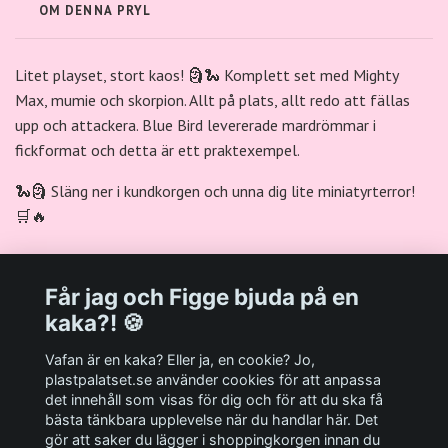
OM DENNA PRYL
Litet playset, stort kaos! 🗿🐍 Komplett set med Mighty
Max, mumie och skorpion. Allt på plats, allt redo att fällas
upp och attackera. Blue Bird levererade mardrömmar i
fickformat och detta är ett praktexempel.
🐍🗿 Släng ner i kundkorgen och unna dig lite miniatyrterror!
🛒🔥
Får jag och Figge bjuda på en
kaka?! 🍪
Välkommen till Plastpalatsets web zone!
Vafan är en kaka? Eller ja, en cookie? Jo,
plastpalatset.se använder cookies för att anpassa
det innehåll som visas för dig och för att du ska få
Andra viktiga länkar:
bästa tänkbara upplevelse när du handlar här. Det
gör att saker du lägger i shoppingkorgen innan du