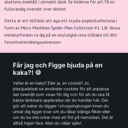
skattens innehåll i utmärkt skick. Se bilderna för att få en
fullständig översikt över skicket.
Detta är ett tillfälle att äga ett stycke popkulturhistoria i
form av Micro Machines Spider-Man Collection #1. Låt dessa
miniatyrfordon ta dig på en nostalgisk resa tillbaka till ditt
favoritserietidningsuniversum.
Får jag och Figge bjuda på en
kaka?! 🍪
Välkommen till Plastpalatsets web zone!
Vafan är en kaka? Eller ja, en cookie? Jo,
plastpalatset.se använder cookies för att anpassa
det innehåll som visas för dig och för att du ska få
Andra viktiga länkar:
bästa tänkbara upplevelse när du handlar här. Det
gör att saker du lägger i shoppingkorgen innan du
Sociala medier
unnat dig ligger kvar om du råkar stänga fliken eller
om du ba inte orkar med att fint på hemsidan. Det är
alltså ingen fara. Men du väljer själv!