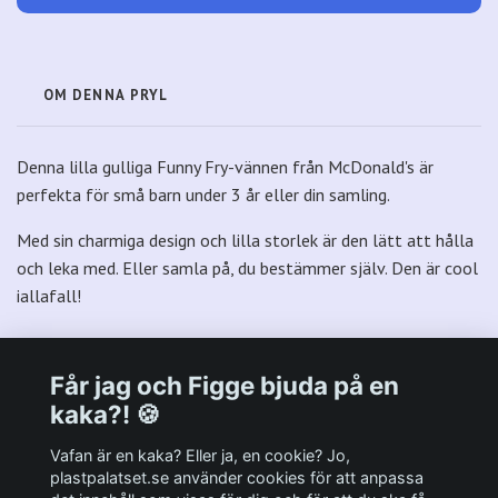
OM DENNA PRYL
Denna lilla gulliga Funny Fry-vännen från McDonald's är
perfekta för små barn under 3 år eller din samling.
Med sin charmiga design och lilla storlek är den lätt att hålla
och leka med. Eller samla på, du bestämmer själv. Den är cool
iallafall!
Får jag och Figge bjuda på en
kaka?! 🍪
Välkommen till Plastpalatsets web zone!
Vafan är en kaka? Eller ja, en cookie? Jo,
plastpalatset.se använder cookies för att anpassa