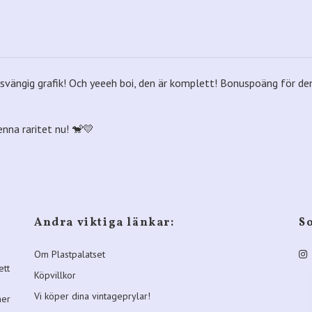
vängig grafik! Och yeeeh boi, den är komplett! Bonuspoäng för den
nna raritet nu! 🐒💛
Andra viktiga länkar:
S
Om Plastpalatset
ett
Köpvillkor
Vi köper dina vintageprylar!
ner