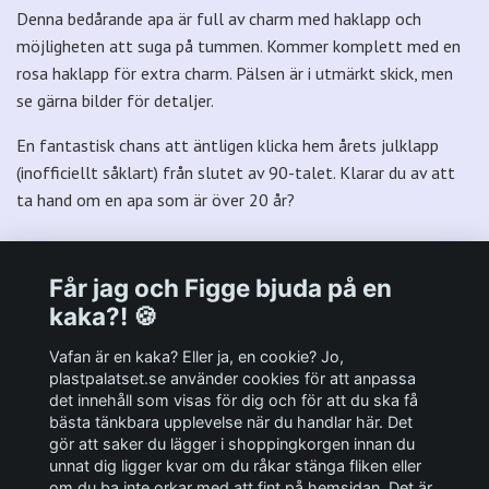
Denna bedårande apa är full av charm med haklapp och
möjligheten att suga på tummen. Kommer komplett med en
rosa haklapp för extra charm. Pälsen är i utmärkt skick, men
se gärna bilder för detaljer.
En fantastisk chans att äntligen klicka hem årets julklapp
(inofficiellt såklart) från slutet av 90-talet. Klarar du av att
ta hand om en apa som är över 20 år?
Får jag och Figge bjuda på en
kaka?! 🍪
Välkommen till Plastpalatsets web zone!
Vafan är en kaka? Eller ja, en cookie? Jo,
plastpalatset.se använder cookies för att anpassa
det innehåll som visas för dig och för att du ska få
Andra viktiga länkar:
bästa tänkbara upplevelse när du handlar här. Det
gör att saker du lägger i shoppingkorgen innan du
Sociala medier
unnat dig ligger kvar om du råkar stänga fliken eller
om du ba inte orkar med att fint på hemsidan. Det är