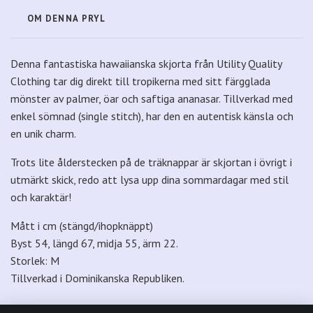
OM DENNA PRYL
Denna fantastiska hawaiianska skjorta från Utility Quality
Clothing tar dig direkt till tropikerna med sitt färgglada
mönster av palmer, öar och saftiga ananasar. Tillverkad med
enkel sömnad (single stitch), har den en autentisk känsla och
en unik charm.
Trots lite ålderstecken på de träknappar är skjortan i övrigt i
utmärkt skick, redo att lysa upp dina sommardagar med stil
och karaktär!
Mått i cm (stängd/ihopknäppt)
Byst 54, längd 67, midja 55, ärm 22.
Storlek: M
Tillverkad i Dominikanska Republiken.