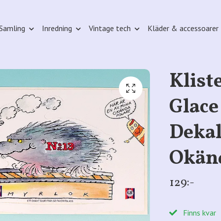
Samling
Inredning
Vintage tech
Kläder & accessoarer
Klis
Glace
Deka
Okänd
129:-
Finns kvar