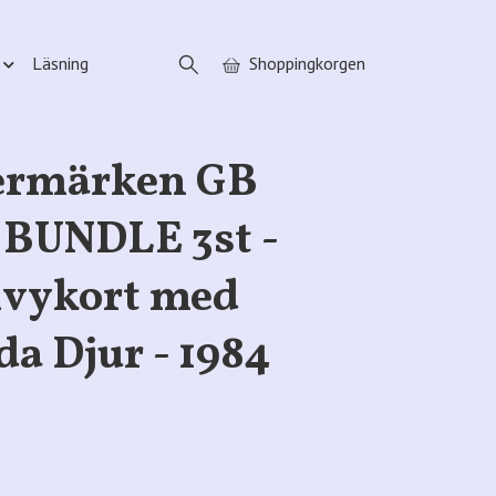
Läsning
Shoppingkorgen
termärken GB
 BUNDLE 3st -
lvykort med
a Djur - 1984