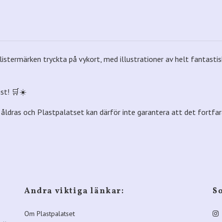
listermärken tryckta på vykort, med illustrationer av helt fantastis
nst! 🛒☀️
ldras och Plastpalatset kan därför inte garantera att det fortfarande
Andra viktiga länkar:
S
Om Plastpalatset