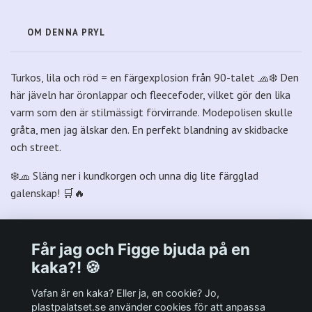
OM DENNA PRYL
Turkos, lila och röd = en färgexplosion från 90-talet 🧢❄️ Den
här jäveln har öronlappar och fleecefoder, vilket gör den lika
varm som den är stilmässigt förvirrande. Modepolisen skulle
gråta, men jag älskar den. En perfekt blandning av skidbacke
och street.
❄️🧢 Släng ner i kundkorgen och unna dig lite färgglad
galenskap! 🛒🔥
Får jag och Figge bjuda på en
kaka?! 🍪
Välkommen till Plastpalatsets web zone!
Vafan är en kaka? Eller ja, en cookie? Jo,
plastpalatset.se använder cookies för att anpassa