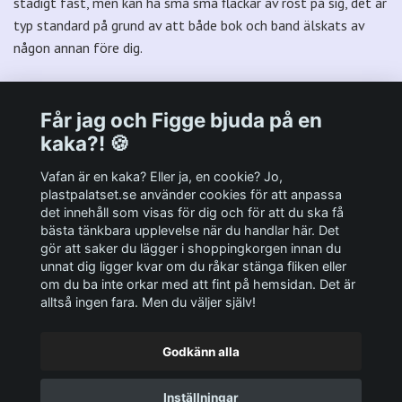
stadigt fast, men kan ha små små fläckar av rost på sig, det är
typ standard på grund av att både bok och band älskats av
någon annan före dig.
Får jag och Figge bjuda på en
kaka?! 🍪
Välkommen till Plastpalatsets web zone!
Vafan är en kaka? Eller ja, en cookie? Jo,
plastpalatset.se använder cookies för att anpassa
det innehåll som visas för dig och för att du ska få
Andra viktiga länkar:
bästa tänkbara upplevelse när du handlar här. Det
gör att saker du lägger i shoppingkorgen innan du
Sociala medier
unnat dig ligger kvar om du råkar stänga fliken eller
om du ba inte orkar med att fint på hemsidan. Det är
alltså ingen fara. Men du väljer själv!
Godkänn alla
© 2026 Plastpalatset
Inställningar