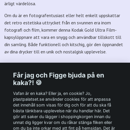
ärligt värdelösa.
Om du är en fotografentusiast eller helt enkelt uppskattar
det retro estetiska uttrycket från en svunnen era inom
fotografi och film, kommer denna Kodak Gold Ultra Film-
kapsylöppnare att vara en snygg och användbar tillskott till
din samling. Både funktionell och kitschig, gör den öppnandet
av dina drycker till en unik och nostalgisk upplevelse.
Får jag och Figge bjuda på en
kaka?! 🍪
Välkommen till Plastpalatsets web zone!
Vafan är en kaka? Eller ja, en cookie? Jo,
plastpalatset.se använder cookies för att anpassa
det innehåll som visas för dig och för att du ska få
Andra viktiga länkar:
bästa tänkbara upplevelse när du handlar här. Det
gör att saker du lägger i shoppingkorgen innan du
Sociala medier
unnat dig ligger kvar om du råkar stänga fliken eller
om du ba inte orkar med att fint på hemsidan. Det är