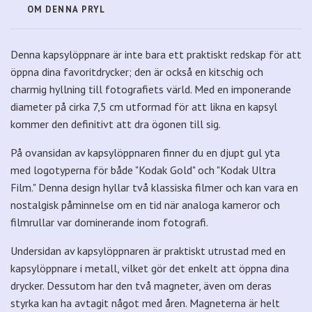
OM DENNA PRYL
Denna kapsylöppnare är inte bara ett praktiskt redskap för att
öppna dina favoritdrycker; den är också en kitschig och
charmig hyllning till fotografiets värld. Med en imponerande
diameter på cirka 7,5 cm utformad för att likna en kapsyl
kommer den definitivt att dra ögonen till sig.
På ovansidan av kapsylöppnaren finner du en djupt gul yta
med logotyperna för både "Kodak Gold" och "Kodak Ultra
Film." Denna design hyllar två klassiska filmer och kan vara en
nostalgisk påminnelse om en tid när analoga kameror och
filmrullar var dominerande inom fotografi.
Undersidan av kapsylöppnaren är praktiskt utrustad med en
kapsylöppnare i metall, vilket gör det enkelt att öppna dina
drycker. Dessutom har den två magneter, även om deras
styrka kan ha avtagit något med åren. Magneterna är helt