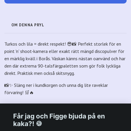
OM DENNA PRYL
Turkos och lila = direkt respekt! 😎📸 Perfekt storlek för en
point 'n' shoot-kamera eller exakt rätt mängd discopulver för
en märklig kväll i Borås. Väskan känns nästan oanvänd och har
den där extrema 90-talsfärgpaletten som gör folk lyckliga
direkt. Praktisk men också skitsnygg.
📸✨ Släng ner i kundkorgen och unna dig lite raveklar
förvaring! 🛒🔥
Får jag och Figge bjuda på en
kaka?! 🍪
Välkommen till Plastpalatsets web zone!