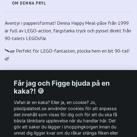
OM DENNA PRYL
Äventyr i pappersformat!
Denna
Happy Meal-påse
från
1999
är full
av
LEGO-action, färgstarka
tryck
och pyssel direkt
från
90-talets
LEGOsfär.
🛰️🧱
Perfekt
för LEGO-fantasten,
plocka hem en
bit
90-tal!
🌿
Får jag och Figge bjuda på en
kaka?! 🍪
Välkommen till Plastpalatsets web zone!
Vafan är en kaka? Eller ja, en cookie? Jo,
plastpalatset.se använder cookies för att anpassa
det innehåll som visas för dig och för att du ska få
Andra viktiga länkar:
bästa tänkbara upplevelse när du handlar här. Det
gör att saker du lägger i shoppingkorgen innan du
Sociala medier
unnat dig ligger kvar om du råkar stänga fliken eller