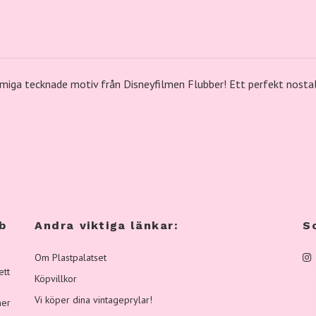
rmiga
tecknade
motiv
från
Disneyfilmen
Flubber
!
Ett
perfekt
nosta
b
Andra viktiga länkar:
S
Om Plastpalatset
ett
Köpvillkor
Vi köper dina vintageprylar!
ner