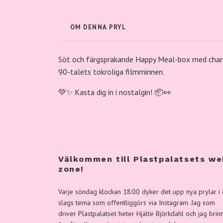
OM DENNA PRYL
Söt
och
färgsprakande
Happy
Meal-
box
med
cha
90-
talets
tokroliga
filmminnen.
💚✨
Kasta
dig
in
i
nostalgin! 📦👀
Välkommen till Plastpalatsets we
zone!
Varje söndag klockan 18:00 dyker det upp nya prylar i 
slags tema som offentliggörs via Instagram. Jag som
driver Plastpalatset heter Hjälte Björkdahl och jag brin