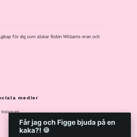
lgikap
för
dig
som
älskar
Robin
Williams-
eran
och
ociala medier
Instagram
Får jag och Figge bjuda på en
kaka?! 🍪