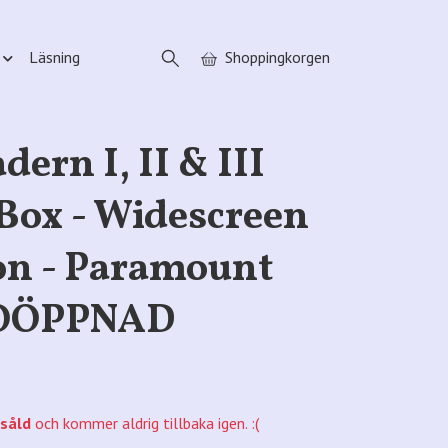
Läsning
Shoppingkorgen
dern I, II & III
ox - Widescreen
on - Paramount
 OÖPPNAD
såld
och kommer aldrig tillbaka igen. :(