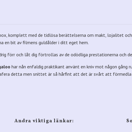
x, komplett med de tidlösa berättelserna om makt, lojalitet och fö
a en bit av filmens guldålder i ditt eget hem.
ig förr och låt dig förtrollas av de odödliga prestationerna och de
galoo
har nån enfaldig praktikant använt en kniv mot någon gång r
afera detta men snittet är så hårfint att det är svårt att förmedla 
Andra viktiga länkar:
S