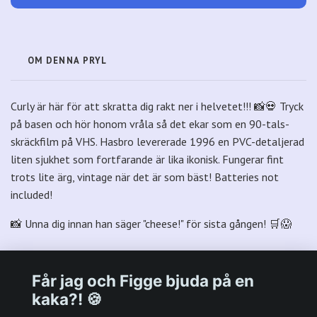
OM DENNA PRYL
Curly är här för att skratta dig rakt ner i helvetet!!! 📸💀 Tryck
på basen och hör honom vråla så det ekar som en 90-tals-
skräckfilm på VHS. Hasbro levererade 1996 en PVC-detaljerad
liten sjukhet som fortfarande är lika ikonisk. Fungerar fint
trots lite ärg, vintage när det är som bäst! Batteries not
included!
📸 Unna dig innan han säger "cheese!" för sista gången! 🛒😱
Får jag och Figge bjuda på en
kaka?! 🍪
Välkommen till Plastpalatsets web zone!