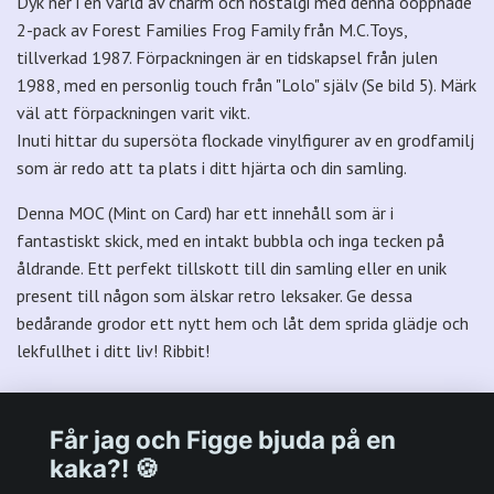
Dyk ner i en värld av charm och nostalgi med denna oöppnade
2-pack av Forest Families Frog Family från M.C.Toys,
tillverkad 1987. Förpackningen är en tidskapsel från julen
1988, med en personlig touch från "Lolo" själv (Se bild 5). Märk
väl att förpackningen varit vikt.
Inuti hittar du supersöta flockade vinylfigurer av en grodfamilj
som är redo att ta plats i ditt hjärta och din samling.
Denna MOC (Mint on Card) har ett innehåll som är i
fantastiskt skick, med en intakt bubbla och inga tecken på
åldrande. Ett perfekt tillskott till din samling eller en unik
present till någon som älskar retro leksaker. Ge dessa
bedårande grodor ett nytt hem och låt dem sprida glädje och
lekfullhet i ditt liv! Ribbit!
Får jag och Figge bjuda på en
kaka?! 🍪
Välkommen till Plastpalatsets web zone!