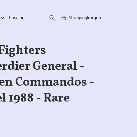
Läsning
Shoppingkorgen
Fighters
rdier General -
hen Commandos -
l 1988 - Rare