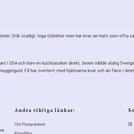
 leder. Står stadigt. Inga tillbehör men har kvar sin hatt som ofta s
rt i USA och blev en kultklassiker direkt. Serien nådde aldrig Sverig
cip smuggelguld. Få har överlevt med hjälmarna kvar och än färre i de
Andra viktiga länkar:
S
Om Plastpalatset
ett
Köpvillkor