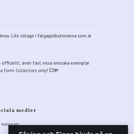
aknas. Lite slitage i färgapplikationerna som är
e officiellt, även fast vissa enstaka exemplar
nna form. Collectors only! 💥💸
ociala medier
Instagram