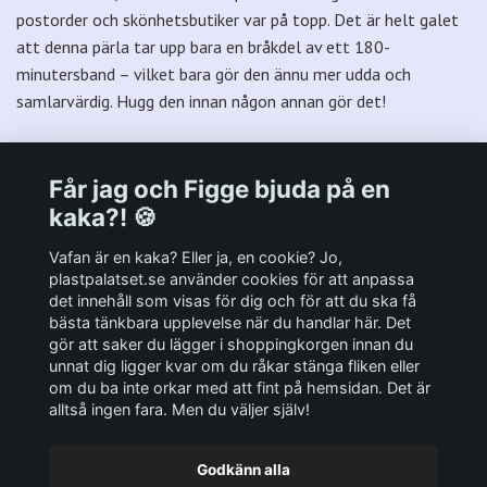
postorder och skönhetsbutiker var på topp. Det är helt galet
att denna pärla tar upp bara en bråkdel av ett 180-
minutersband – vilket bara gör den ännu mer udda och
samlarvärdig. Hugg den innan någon annan gör det!
Får jag och Figge bjuda på en
kaka?! 🍪
Välkommen till Plastpalatsets web zone!
Vafan är en kaka? Eller ja, en cookie? Jo,
plastpalatset.se använder cookies för att anpassa
det innehåll som visas för dig och för att du ska få
Andra viktiga länkar:
bästa tänkbara upplevelse när du handlar här. Det
gör att saker du lägger i shoppingkorgen innan du
Sociala medier
unnat dig ligger kvar om du råkar stänga fliken eller
om du ba inte orkar med att fint på hemsidan. Det är
alltså ingen fara. Men du väljer själv!
Godkänn alla