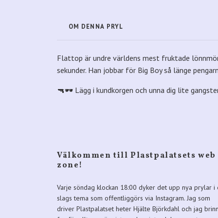
OM DENNA PRYL
Flattop är undre världens mest fruktade lönnmörd
sekunder. Han jobbar för Big Boy så länge pengar
🔫🕶️ Lägg i kundkorgen och unna dig lite gangste
Välkommen till Plastpalatsets web
zone!
Varje söndag klockan 18:00 dyker det upp nya prylar i 
slags tema som offentliggörs via Instagram. Jag som
driver Plastpalatset heter Hjälte Björkdahl och jag brin