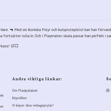
are. 🔫 Med sin ikoniska frisyr och kulsprutepistol kan han förvan
na fortsätter rulla in. Och i Playmates-skala passar han perfekt i
rkaos! 🛒💥
Andra viktiga länkar:
S
Om Plastpalatset
ett
Köpvillkor
Vi köper dina vintageprylar!
ner