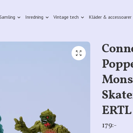
Samling
Inredning
Vintage tech
Kläder & accessoarer
Conne
Popp
Monst
Skate
ERTL 
179:-