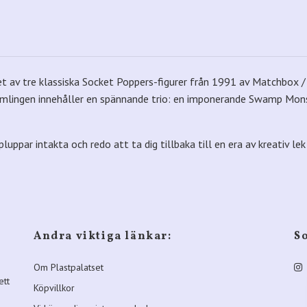
set av tre klassiska Socket Poppers-figurer från 1991 av Matchbox 
 Samlingen innehåller en spännande trio: en imponerande Swamp Mon
a pluppar intakta och redo att ta dig tillbaka till en era av kreativ le
Andra viktiga länkar:
S
Om Plastpalatset
ett
Köpvillkor