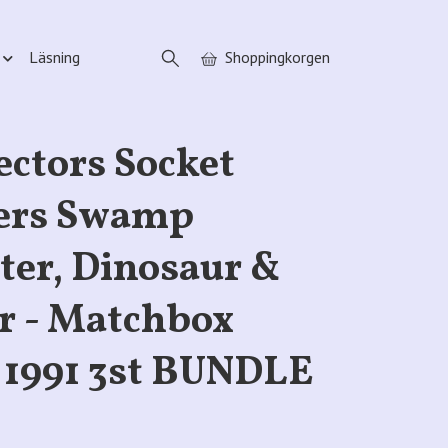
Läsning
Shoppingkorgen
ctors Socket
ers Swamp
er, Dinosaur &
r - Matchbox
1991 3st BUNDLE