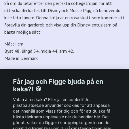
Så om du letar efter den perfekta collegetröjan för att
uttrycka din kärlek till Disney och Musse Pigg, då behöver du
inte leta längre. Denna tröja är en rosa skatt som kommer att
förgylla din garderob och visa upp din Disney-entusiasm på
bästa möjliga sätt!
Mått i cm:
Byst 48, längd 54, midja 44, ärm 42.
Made in Denmark.
Får jag och Figge bjuda på en
kaka?! 🍪
Välkommen till Plastpalatsets web zone!
Vafan är en kaka? Eller ja, en cookie? Jo,
plastpalatset.se använder cookies för att anpassa
det innehåll som visas för dig och för att du ska få
Andra viktiga länkar:
bästa tänkbara upplevelse när du handlar här. Det
gör att saker du lägger i shoppingkorgen innan du
Sociala medier
unnat dig ligger kvar om du råkar stänga fliken eller